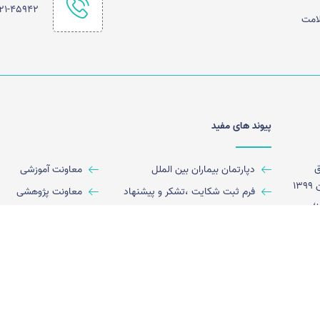
21-45942
لامت
پیوند های مفید
ق
دپارتمان بیماران بین الملل
معاونت آموزشی
تخصصی ۱۶۰ تختخوابی سردار شهید سلیمانی بیست و سوم بهمن ۱۳۹۹
فرم ثبت شکایت ،تشکر و پیشنهاد
معاونت پژوهشی
،
نوبت دهی اینترنتی درمانگاه
معاونت پرستاری
 ، اورژانس، اعصاب و
دریافت جواب آزمایش آزمایشگاه
معاونت اجرایی
وژی، سی
ستان
فصلنامه نماد
معاونت مالی
تخصیص
کتابخانه مجتمع
گالری تصاویر
ی،