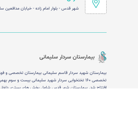
شهر قدس - بلوار امام زاده - خیابان مدافعین س
بیمارستان سردار سلیمانی
بیمارستان شهید سردار قاسم سلیمانی بیمارستان تخصصی و فو
افتتاح شد. بیمارستان شهر قدس شامل بخش های بستری داخلی
بستری کودکان، بستری جراحی، NICU، ICU، CCU
روان، دیالیز ، PCCU، درمانگاه، آزمایشگاه ،فیزیوتراپی، رادیول
تی اسکن و دیگر قسمت ها است. درمانگاه تخصصی روزانه بیمار
در ۱۵ رشته تخصصی و فوق تخصصی فعال است و همچنین م
مقیم ۲۴ساعته در رشته های طب اورژانس، جراح عمومی، بیهوش
اطفال، زنان و داخلی جهت خدمت رسانی به بیماران حضور دارند.