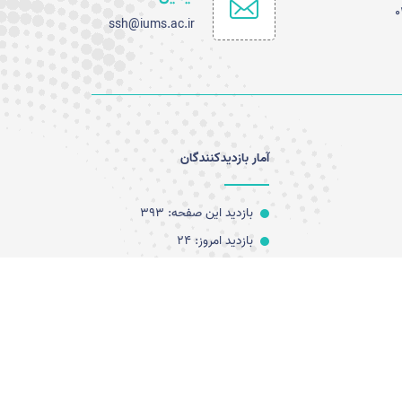
0
ssh@iums.ac.ir
آمار بازدیدکنندگان
بازدید این صفحه: 393
بازدید امروز: 24
کل بازدید: 1163186
کاربران آنلاین: 0
آخرین به روز رسانی: 1405/05/14
17:48